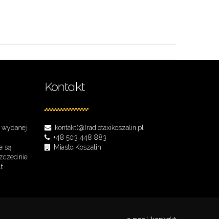
Kontakt
i wydanej
kontakt(@)radiotaxikoszalin.pl
+48 503 448 883
e są
Miasto Koszalin
zczecinie
t