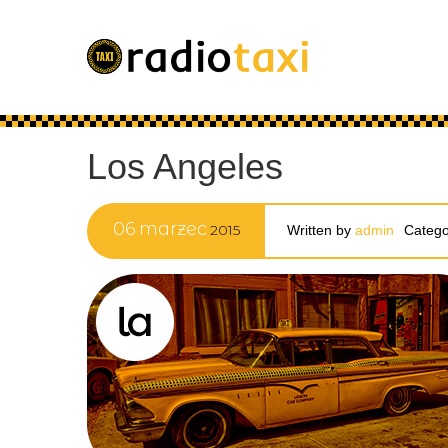
Los Angeles
06
marzec
2015
Written by
admin
Catego