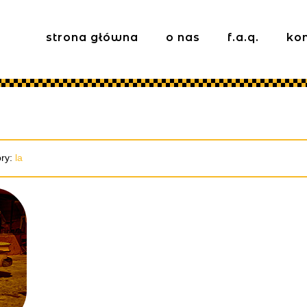
strona główna
o nas
f.a.q.
ko
ry:
la