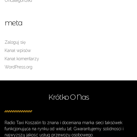
Uncategorized
meta
Zaloguj się
Kanał wpisów
Kanał komentarzy
WordPress.org
Krótko O Nas
Radio Taxi Koszalin to znana i doceniana marka sieci taksówek
funkcjonująca na rynku od wielu lat. Gwarantujemy solidności i
najwyższą jakość usług przewozu osobowego.